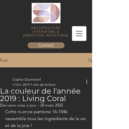
ARCHITECTURE
INTÉRIEURE &
DIRECTION ARTISTIQUE
Contact
Post
All Posts
Sophie Daumesnil
All Posts
5 févr. 2019
1 min de lecture
La couleur de l'année
MES INSPIRATIONS
2019 : Living Coral
REGARDS SUR LE DESIGN
Dernière mise à jour :
28 mars 2025
Cette nuance pantone 16-1546 
TENDANCES
rassemble tous les ingrédients de la vie 
ACTUALITÉ
et de la joie !