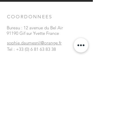
COORDONNEES
Bureau : 12 avenue du Bel Air
91190 Gif sur Yvette France
sophie.daumesnil@orange.fr
Tel :
+33 (0) 6 81 63 83 38
FORMULAIRE DE
CONTACT