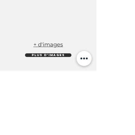
+ d'images
PLUS D'IMAGES
COORDONNEES
Bureau : 12 avenue du Bel Air
91190 Gif sur Yvette France
sophie.daumesnil@orange.fr
Tel :
+33 (0) 6 81 63 83 38