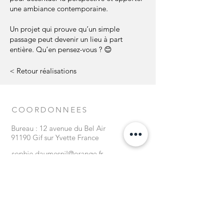
une ambiance contemporaine.
Un projet qui prouve qu’un simple
passage peut devenir un lieu à part
entière. Qu’en pensez-vous ? 😊
< Retour réalisations
COORDONNEES
Bureau : 12 avenue du Bel Air
91190 Gif sur Yvette France
sophie.daumesnil@orange.fr
Tel :
+33 (0) 6 81 63 83 38
FORMULAIRE DE